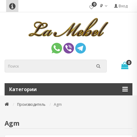
0
₽
Вход
0
Категории
Производитель
Agm
Agm