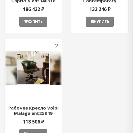
Capri/Cv ant340918
Contemporary
ant355375
186 422 ₽
132 246 ₽
КУПИТЬ
КУПИТЬ
Рабочее Кресло Volpi
Malaga ant25949
118 506 ₽