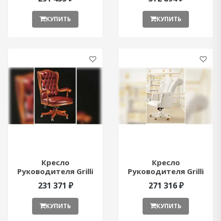
ant75254
ant49097
КУПИТЬ
КУПИТЬ
Кресло
Кресло
Руководителя Grilli
Руководителя Grilli
Roma 1 ant245660
Roma 2 ant81991
231 371 ₽
271 316 ₽
КУПИТЬ
КУПИТЬ