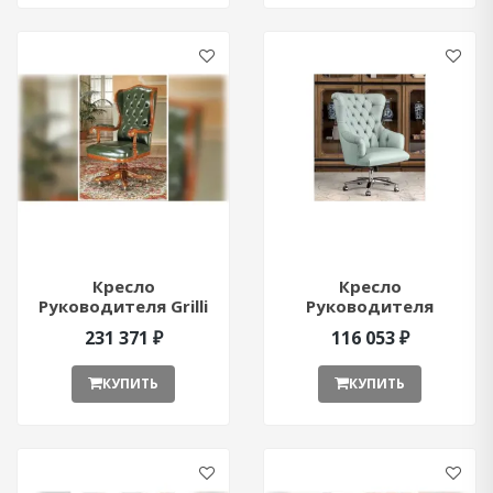
Кресло
Кресло
Руководителя Grilli
Руководителя
Trevi ant21047
Morello Gianpaolo
231 371 ₽
116 053 ₽
2532/W ant380121
КУПИТЬ
КУПИТЬ