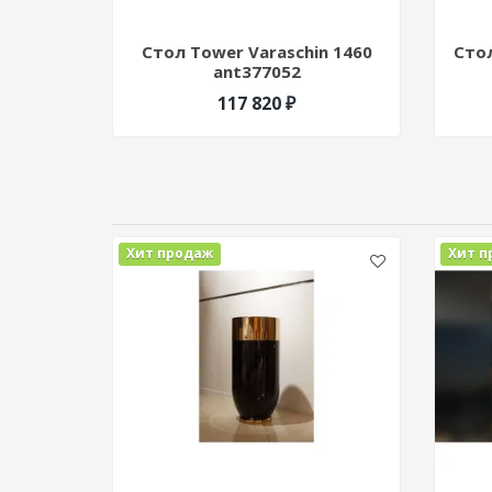
Стол Tower Varaschin 1460
Стол
ant377052
117 820 ₽
Хит продаж
Хит п