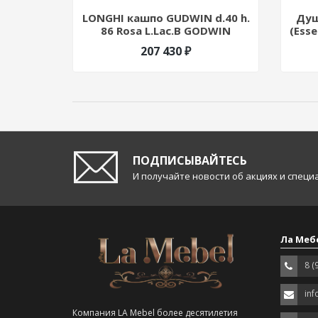
LONGHI кашпо GUDWIN d.40 h.
Душ
86 Rosa L.Lac.B GODWIN
(Esse
207 430 ₽
ПОДПИСЫВАЙТЕСЬ
И получайте новости об акциях и спец
Ла Меб
8 (
inf
Компания LA Mebel более десятилетия