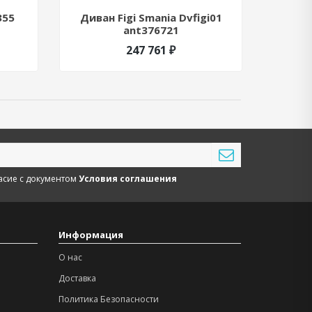
355
Диван Figi Smania Dvfigi01
Насто
ant376721
Tosc
247 761 ₽
асие с документом
Условия соглашения
Информация
О нас
Доставка
Политика Безопасности