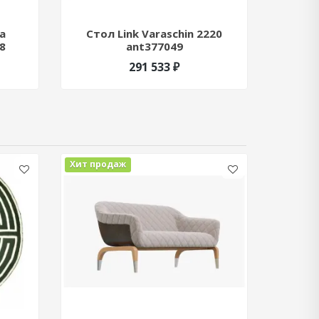
a
Стол Link Varaschin 2220
Стол 
8
ant377049
291 533 ₽
Хит продаж
Хит про