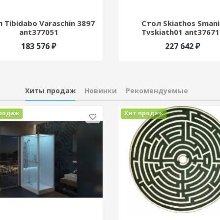
 Tibidabo Varaschin 3897
Стол Skiathos Smani
ant377051
Tvskiath01 ant37671
183 576 ₽
227 642 ₽
Хиты продаж
Новинки
Рекомендуемые
родаж
Хит продаж