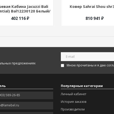
евая Кабина Jacuzzi Bali
Ковер Sahrai Shou shr
ntial) Bal12230120 Белый/
Хром 228520
402 116 ₽
810 941 ₽
иальных предложениях
Мною прочитаны и я даю согл
ель
Популярные категории
Личный кабинет
903) 589-26-85
История заказов
o@lamebel.ru
Производители