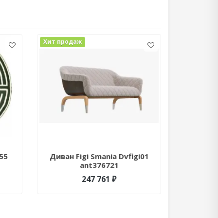
Хит продаж
Хит прода
55
Диван Figi Smania Dvfigi01
Настольн
ant376721
Toscono
247 761 ₽