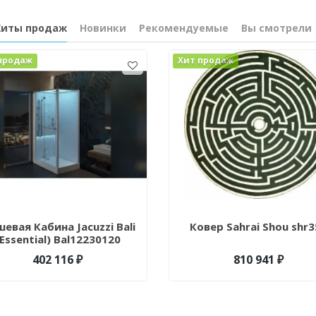
Хиты продаж
Новинки
Рекомендуемые
Вы смотрели
продаж
Хит продаж
евая Кабина Jacuzzi Bali
Ковер Sahrai Shou shr3
(Essential) Bal12230120
Белый/Хром 228520
402 116 ₽
810 941 ₽