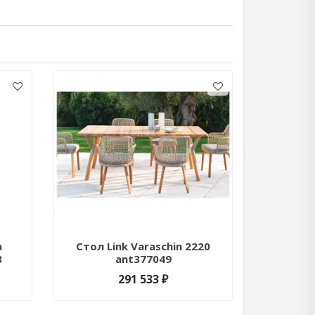
a
Стол Link Varaschin 2220
Стол Do
8
ant377049
18
291 533 ₽