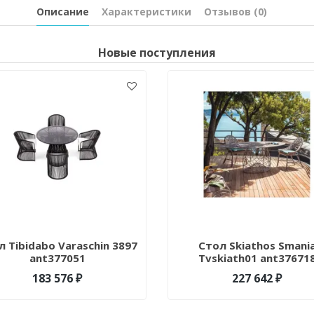
Описание
Характеристики
Отзывов (0)
Новые поступления
л Tibidabo Varaschin 3897
Стол Skiathos Smani
ant377051
Tvskiath01 ant37671
183 576 ₽
227 642 ₽