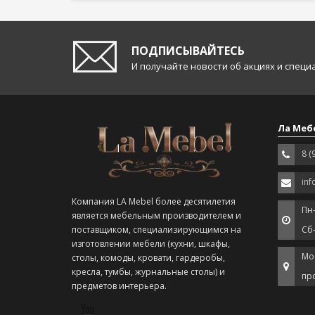
ПОДПИСЫВАЙТЕСЬ
И получайте новости об акциях и спец
Ла Меб
8 (
inf
Компания LA Mebel более десятилетия
Пн-
является мебельным производителем и
поставщиком, специализирующимся на
Сб
изготовлении мебели (кухни, шкафы,
Мо
столы, комоды, кровати, гардеробы,
кресла, тумбы, журнальные столы) и
про
предметов интерьера.