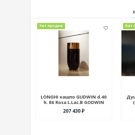
Хит продаж
Хит 
LONGHI кашпо GUDWIN d.40
Душ
h. 86 Rosa L.Lac.B GODWIN
207 430 ₽