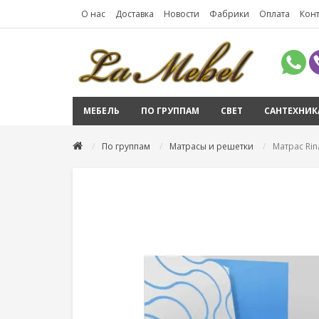
О нас
Доставка
Новости
Фабрики
Оплата
Кон
МЕБЕЛЬ
ПО ГРУППАМ
СВЕТ
САНТЕХНИК
По группам
Матрасы и решетки
Матрас Rin