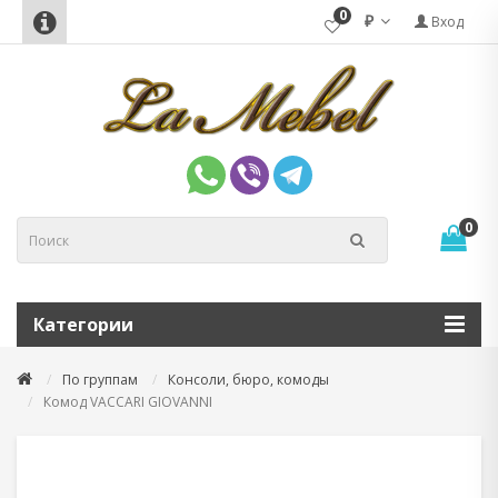
0
₽
Вход
0
Категории
По группам
Консоли, бюро, комоды
Комод VACCARI GIOVANNI