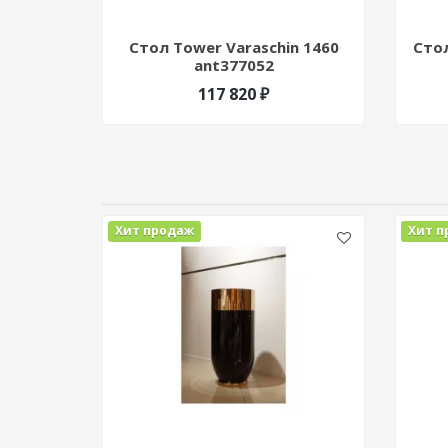
Стол Tower Varaschin 1460
Стол
ant377052
117 820 ₽
Хит продаж
Хит п