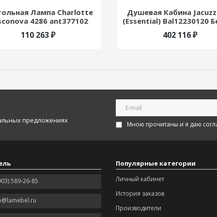
ольная Лампа Charlotte
Душевая Кабина Jacuzzi
sconova 4286 ant377102
(Essential) Bal12230120 
Хром 228520
110 263 ₽
402 116 ₽
иальных предложениях
Мною прочитаны и я даю согл
ель
Популярные категории
Личный кабинет
903) 589-26-85
История заказов
o@lamebel.ru
Производители