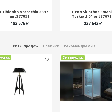
 Tibidabo Varaschin 3897
Стол Skiathos Smani
ant377051
Tvskiath01 ant37671
183 576 ₽
227 642 ₽
Хиты продаж
Новинки
Рекомендуемые
родаж
Хит продаж