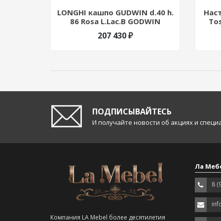
LONGHI кашпо GUDWIN d.40 h.
Наст
86 Rosa L.Lac.B GODWIN
To
207 430 ₽
ПОДПИСЫВАЙТЕСЬ
И получайте новости об акциях и спец
Ла Меб
8 (
inf
Компания LA Mebel более десятилетия