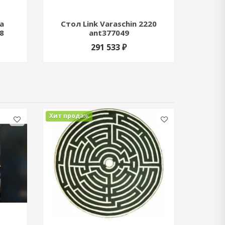
a
Стол Link Varaschin 2220
Стол 
8
ant377049
291 533 ₽
Хит продаж
Хит про