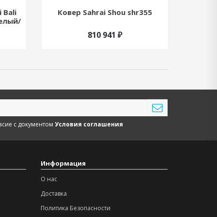
 Bali
Ковер Sahrai Shou shr355
Диван
Белый/
810 941 ₽
асие с документом
Условия соглашения
Информация
О нас
Доставка
Политика Безопасности