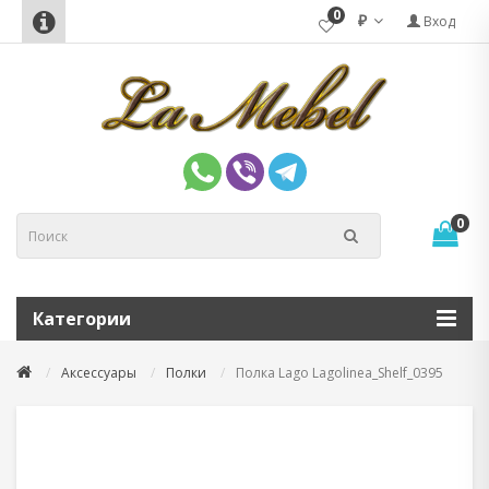
0
₽
Вход
0
Категории
Аксессуары
Полки
Полка Lago Lagolinea_Shelf_0395