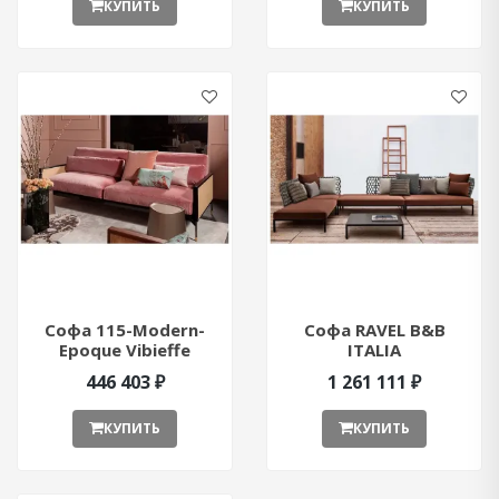
КУПИТЬ
КУПИТЬ
Софа 115-Modern-
Софа RAVEL B&B
Epoque Vibieffe
ITALIA
115001 ant378450
R150S+R100A1S+R160A3D
446 403 ₽
1 261 111 ₽
ant376862
КУПИТЬ
КУПИТЬ