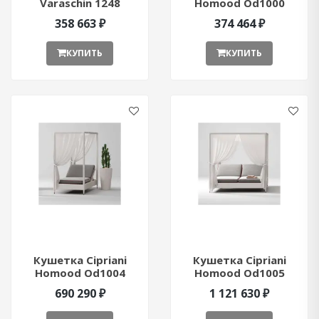
Varaschin 1248
Homood Od1000
ant377045
ant381750
358 663 ₽
374 464 ₽
КУПИТЬ
КУПИТЬ
Кушетка Cipriani
Кушетка Cipriani
Homood Od1004
Homood Od1005
ant381752
ant381753
690 290 ₽
1 121 630 ₽