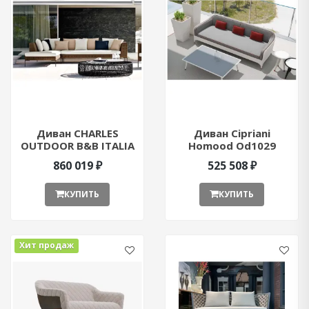
Диван CHARLES
Диван Cipriani
OUTDOOR B&B ITALIA
Homood Od1029
CHO160LS+CHO234D
ant381758
860 019 ₽
525 508 ₽
ant376836
КУПИТЬ
КУПИТЬ
Хит продаж