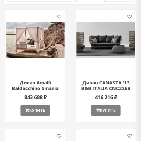
Диван Amalfi
Диван CANASTA '13
Baldacchino Smania
B&B ITALIA CNC226B
Dvamalfi01 ant376723
ant376842
843 688 ₽
416 216 ₽
КУПИТЬ
КУПИТЬ