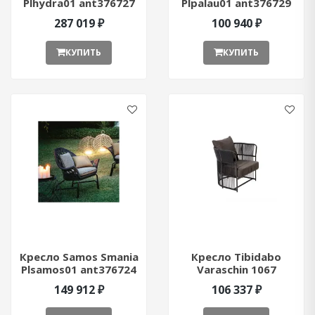
Plhydra01 ant376727
Plpalau01 ant376729
287 019 ₽
100 940 ₽
КУПИТЬ
КУПИТЬ
Кресло Samos Smania
Кресло Tibidabo
Plsamos01 ant376724
Varaschin 1067
ant377037
149 912 ₽
106 337 ₽