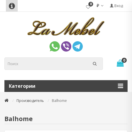
0
₽
Вход
0
Категории
Производитель
Balhome
Balhome