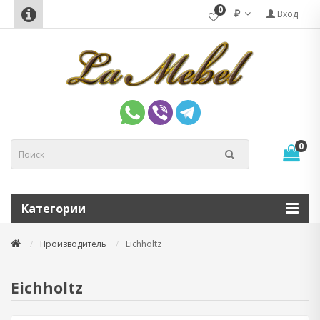
0
₽
Вход
0
Категории
Производитель
Eichholtz
Eichholtz