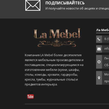
ПОДПИСЫВАЙТЕСЬ
И получайте новости об акциях и спец
Ла Меб
8 (
inf
Компания LA Mebel более десятилетия
Пн-
является мебельным производителем и
поставщиком, специализирующимся на
Сб
изготовлении мебели (кухни, шкафы,
Мо
столы, комоды, кровати, гардеробы,
кресла, тумбы, журнальные столы) и
про
предметов интерьера.