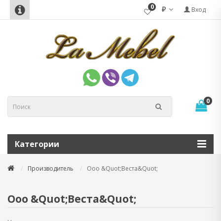
0
₽
Вход
0
Категории
Производитель
Ооо &Quot;Веста&Quot;
Ооо &Quot;Веста&Quot;