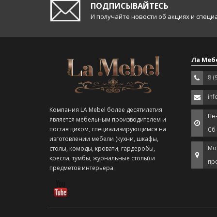
ПОДПИСЫВАЙТЕСЬ
И получайте новости об акциях и спец
Ла Меб
8 (
inf
Компания LA Mebel более десятилетия
Пн-
является мебельным производителем и
поставщиком, специализирующимся на
Сб
изготовлении мебели (кухни, шкафы,
Мо
столы, комоды, кровати, гардеробы,
кресла, тумбы, журнальные столы) и
про
предметов интерьера.