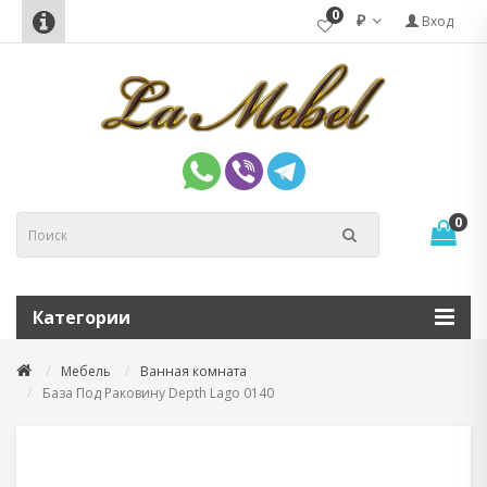
0
₽
Вход
0
Категории
Мебель
Ванная комната
База Под Раковину Depth Lago 0140