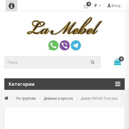
0
₽
Вход
0
Категории
По группам
Диваны и кресла
Диван Relotti Toscana