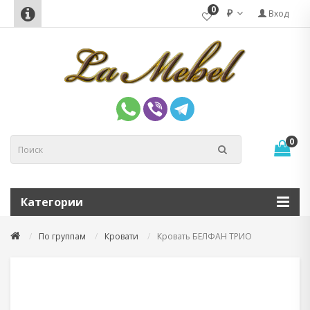
0
₽
Вход
0
Категории
По группам
Кровати
Кровать БЕЛФАН ТРИО