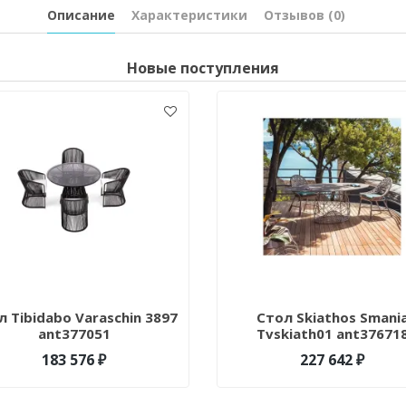
Описание
Характеристики
Отзывов (0)
Новые поступления
л Tibidabo Varaschin 3897
Стол Skiathos Smani
ant377051
Tvskiath01 ant37671
183 576 ₽
227 642 ₽