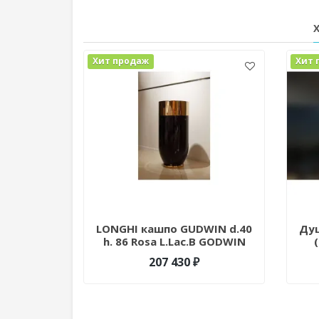
Хит продаж
Хит 
LONGHI кашпо GUDWIN d.40
Душ
h. 86 Rosa L.Lac.B GODWIN
207 430 ₽